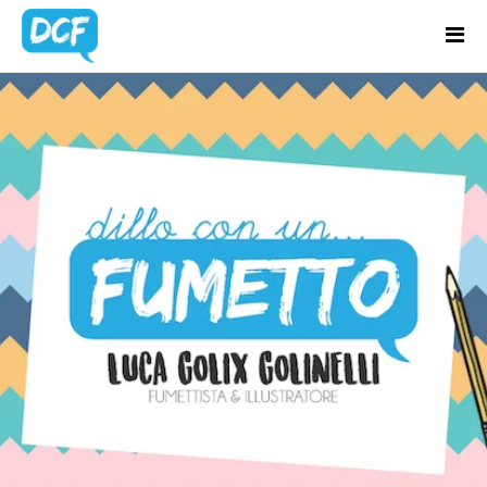
Home
Chi Sono
BLOG
Regali Creativi
UPDATES
Lavora con me
Portfolio
Blog
Contatti
Latest news & updates