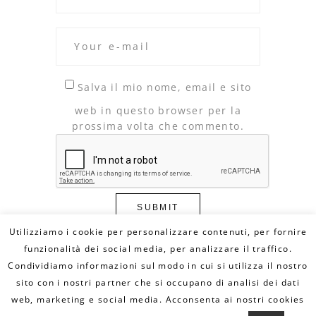
Salva il mio nome, email e sito
web in questo browser per la
prossima volta che commento.
Utilizziamo i cookie per personalizzare contenuti, per fornire
funzionalità dei social media, per analizzare il traffico.
Condividiamo informazioni sul modo in cui si utilizza il nostro
© Copyright 2020 DILLO CON UN FUMETTO. All
Rights Reserved - MAIL:
sito con i nostri partner che si occupano di analisi dei dati
info@dilloconunfumetto.it
- TEL: 339.7079217 -
PRIVACY POLICY
-
COOKIE POLICY
web, marketing e social media. Acconsenta ai nostri cookies