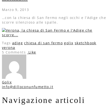
Marzo 9, 2013
…con la chiesa di San Fermo negli occhi e l’Adige che
scorre silenzioso alle spalle.
Tags
adige
chiesa di san fermo
golix
sketchbook
verona
5 Comments
Like
Golix
info@dilloconunfumetto.it
Navigazione articoli