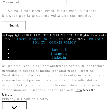
Salva il mio nome, email e sito web in questo
browser per la prossima volta che commento.
© Copyright 2020 DILLO CON UN FUMETTO. All Rights Reserved -
MAIL:
info@dilloconunfumetto.it
- TEL: 339.7079217 -
PRIVACY
POLICY
-
COOKIE POLICY
facebook
instagram
linkedin
Utilizziamo i cookie per personalizzare contenuti, per fornire
funzionalità dei social media, per analizzare il traffico.
Condividiamo informazioni sul modo in cui si utilizza il nostro
sito con i nostri partner che si occupano di analisi dei dati
web, marketing e social media. Acconsenta ai nostri cookies
se continua ad utilizzare il nostro sito web.
Info
Accetto
Rifiuto
Privacy & Cookies Policy