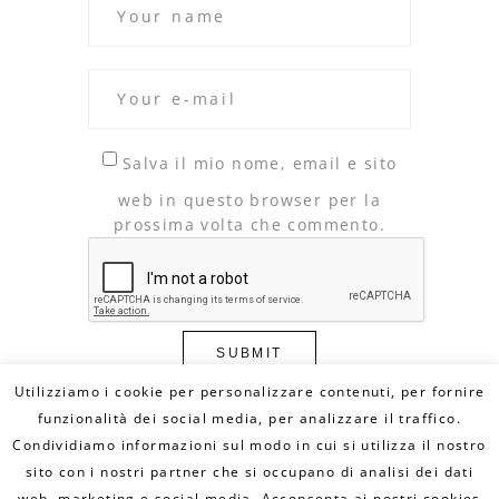
Salva il mio nome, email e sito
web in questo browser per la
prossima volta che commento.
Utilizziamo i cookie per personalizzare contenuti, per fornire
funzionalità dei social media, per analizzare il traffico.
Condividiamo informazioni sul modo in cui si utilizza il nostro
© Copyright 2020 DILLO CON UN FUMETTO. All
Rights Reserved - MAIL:
sito con i nostri partner che si occupano di analisi dei dati
info@dilloconunfumetto.it
- TEL: 339.7079217 -
PRIVACY POLICY
-
COOKIE POLICY
web, marketing e social media. Acconsenta ai nostri cookies