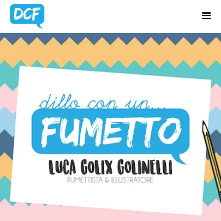
Home
Chi Sono
BLOG
Regali Creativi
UPDATES
Lavora con me
Portfolio
Blog
Contatti
Latest news & updates