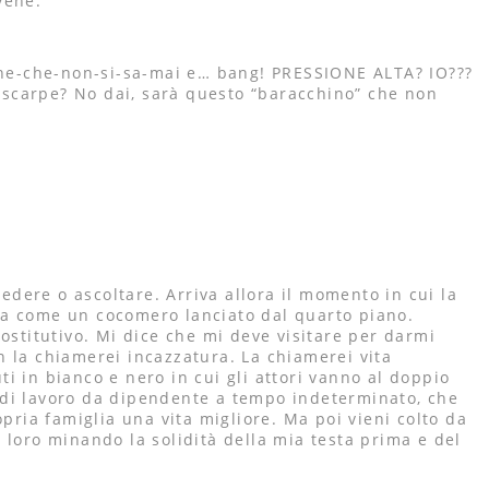
vene.
ione-che-non-si-sa-mai e… bang! PRESSIONE ALTA? IO???
a scarpe? No dai, sarà questo “baracchino” che non
edere o ascoltare. Arriva allora il momento in cui la
appa come un cocomero lanciato dal quarto piano.
ostitutivo. Mi dice che mi deve visitare per darmi
n la chiamerei incazzatura. La chiamerei vita
i in bianco e nero in cui gli attori vanno al doppio
 di lavoro da dipendente a tempo indeterminato, che
pria famiglia una vita migliore. Ma poi vieni colto da
 loro minando la solidità della mia testa prima e del