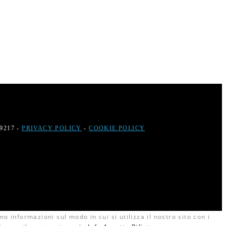
79217 -
PRIVACY POLICY
-
COOKIE POLICY
o informazioni sul modo in cui si utilizza il nostro sito con i