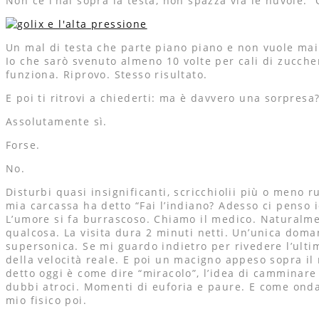
Non ce l’hai sopra la testa, non spazza via le nuvole. “
Un mal di testa che parte piano piano e non vuole mai
Io che sarò svenuto almeno 10 volte per cali di zucche
funziona. Riprovo. Stesso risultato.
E poi ti ritrovi a chiederti: ma è davvero una sorpresa
Assolutamente sì.
Forse.
No.
Disturbi quasi insignificanti, scricchiolii più o meno 
mia carcassa ha detto “Fai l’indiano? Adesso ci penso 
L’umore si fa burrascoso. Chiamo il medico. Naturalmen
qualcosa. La visita dura 2 minuti netti. Un’unica dom
supersonica. Se mi guardo indietro per rivedere l’ulti
della velocità reale. E poi un macigno appeso sopra i
detto oggi è come dire “miracolo”, l’idea di camminare 
dubbi atroci. Momenti di euforia e paure. E come ondat
mio fisico poi.