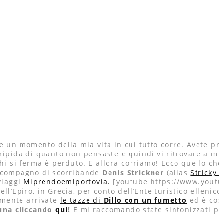
re un momento della mia vita in cui tutto corre. Avete 
 ripida di quanto non pensaste e quindi vi ritrovare a 
si ferma è perduto. E allora corriamo! Ecco quello che
o compagno di scorribande
Denis Strickner
(alias
Stricky
viaggi
Miprendoemiportovia.
[youtube https://www.you
ll’Epiro, in Grecia, per conto dell’Ente turistico ellen
lmente arrivate
le tazze di
Dillo con un fumetto
ed è cos
una cliccando
qui
!
E mi raccomando state sintonizzati p