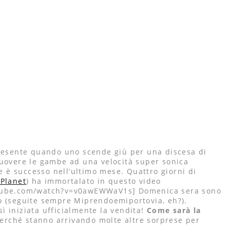
presente quando uno scende giù per una discesa di
muovere le gambe ad una velocità super sonica
 è successo nell’ultimo mese. Quattro giorni di
 Planet
) ha immortalato in questo video
tube.com/watch?v=v0awEWWaV1s] Domenica sera sono
ico (seguite sempre Miprendoemiportovia, eh?).
ì iniziata ufficialmente la vendita!
Come sarà la
erché stanno arrivando molte altre sorprese per