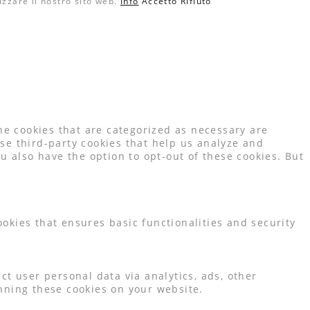
izzare il nostro sito web.
Info
Accetto
Rifiuto
he cookies that are categorized as necessary are
use third-party cookies that help us analyze and
 also have the option to opt-out of these cookies. But
ookies that ensures basic functionalities and security
ct user personal data via analytics, ads, other
nning these cookies on your website.