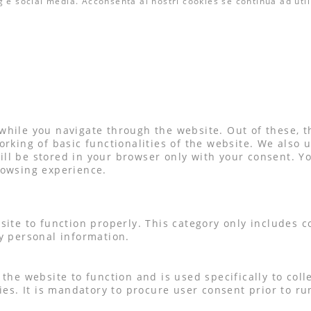
g e social media. Acconsenta ai nostri cookies se continua ad util
while you navigate through the website. Out of these, t
orking of basic functionalities of the website. We also 
l be stored in your browser only with your consent. You
rowsing experience.
site to function properly. This category only includes c
y personal information.
the website to function and is used specifically to colle
s. It is mandatory to procure user consent prior to ru