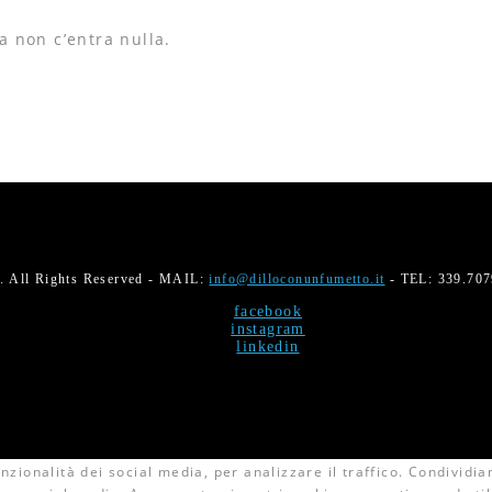
 non c’entra nulla.
All Rights Reserved - MAIL:
info@dilloconunfumetto.it
- TEL: 339.70
facebook
instagram
linkedin
zionalità dei social media, per analizzare il traffico. Condividiam