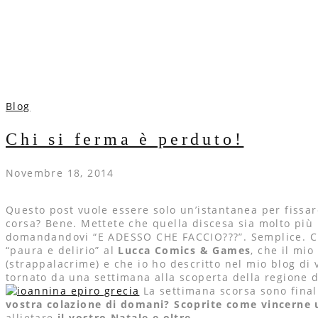
Blog
Chi si ferma è perduto!
Novembre 18, 2014
Questo post vuole essere solo un’istantanea per fissa
corsa? Bene. Mettete che quella discesa sia molto più
domandandovi “E ADESSO CHE FACCIO???”. Semplice. Chi 
“paura e delirio” al
Lucca Comics & Games
, che il mi
(strappalacrime) e che io ho descritto nel mio blog di 
tornato da una settimana alla scoperta della regione de
La settimana scorsa sono fina
vostra colazione di domani?
Scoprite come vincerne 
allietare
il vostro Natale e oltre…