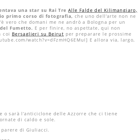
entava una star su Rai Tre
Alle Falde del Kilimangiaro,
mio primo corso di fotografia,
che uno dell’arte non ne
nt’è vero che domani me ne andrò a Bologna per un
 del Fumetto.
E per finire, no aspettate, qui non
a coi
Bersaglieri su Beirut
per preparare le prossime
utube.com/watch?v=dFzmHQ6EMuI] E allora via, largo,
 o sarà l’anticiclone delle Azzorre che ci tiene
ornate di caldo e sole.
 parere di Giuliacci.