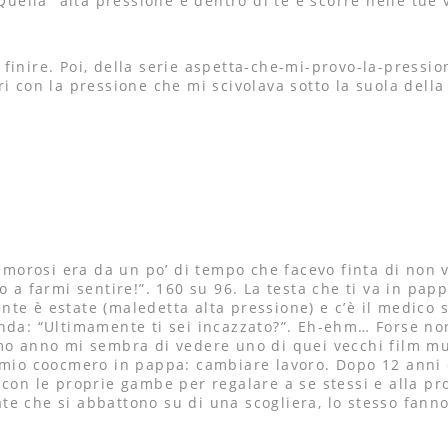
Quella” alta pressione è dentro di te e scorre nelle tue 
 finire. Poi, della serie aspetta-che-mi-provo-la-press
ri con la pressione che mi scivolava sotto la suola dell
?
rumorosi era da un po’ di tempo che facevo finta di non v
io a farmi sentire!”. 160 su 96. La testa che ti va in p
te è estate (maledetta alta pressione) e c’è il medico s
anda: “Ultimamente ti sei incazzato?”. Eh-ehm… Forse no
mo anno mi sembra di vedere uno di quei vecchi film mut
l mio coocmero in pappa: cambiare lavoro. Dopo 12 anni
con le proprie gambe per regalare a se stessi e alla pro
e che si abbattono su di una scogliera, lo stesso fanno