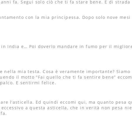
anni fa. Segui solo ciò che ti fa stare bene. E di strad
ntamento con la mia principessa. Dopo solo nove mesi 
ta in India e… Poi doverlo mandare in fumo per il miglior
e nella mia testa. Cosa è veramente importante? Siamo i
ndo il motto “Fai quello che ti fa sentire bene” eccom
palco. E sentirmi felice.
alzare l’asticella. Ed quindi eccomi qui, ma quanto pesa 
eccessivo a questa asticella, che in verità non pesa ni
 fa.