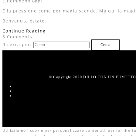
E nemmeno oggi.
E la pressione come per magia scende. Ma qui la magia
Benvenuta estate.
Continue Reading
6 Comments
Ricerca per:
© Copyright 2020 DILLO CON UN FUMETTO. 
Utilizziamo i cookie per personalizzare contenuti, per fornire fun