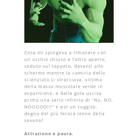
Cosa mi spingeva a rimanere con
un occhio chiuso e l’altro aperto,
seduto sul tappeto, davanti allo
schermo mentre la camicia dello
scienziato si stracciava, vittima
della massa muscolare verde in
espansione, e dalla gola usciva
prima una serie infinita di “No, NO,
NOOOOO!!!” e poi un ruggito,
degno del più feroce leone della
savana?
Attrazione e paura.