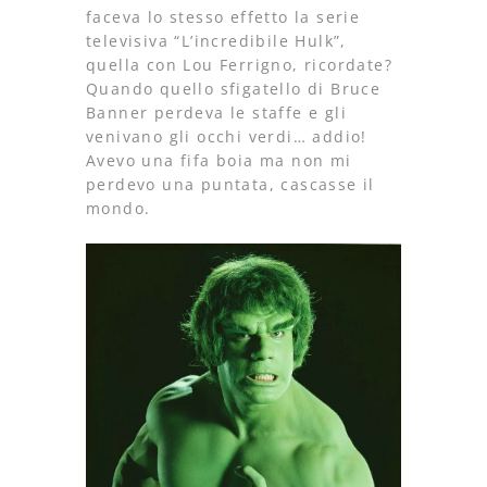
faceva lo stesso effetto la serie
televisiva “L’incredibile Hulk”,
quella con Lou Ferrigno, ricordate?
Quando quello sfigatello di Bruce
Banner perdeva le staffe e gli
venivano gli occhi verdi… addio!
Avevo una fifa boia ma non mi
perdevo una puntata, cascasse il
mondo.