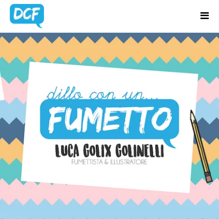
Home
Chi Sono
TAG:
HULK
Regali Creativi
Lavora con me
Portfolio
Blog
Contatti