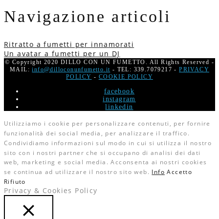
Navigazione articoli
Ritratto a fumetti per innamorati
Un avatar a fumetti per un DJ
© Copyright 2020 DILLO CON UN FUMETTO. All Rights Reserved -
MAIL:
info@dilloconunfumetto.it
- TEL: 339.7079217 -
PRIVACY
POLICY
-
COOKIE POLICY
facebook
instagram
linkedin
Utilizziamo i cookie per personalizzare contenuti, per fornire
funzionalità dei social media, per analizzare il traffico.
Condividiamo informazioni sul modo in cui si utilizza il nostro
sito con i nostri partner che si occupano di analisi dei dati
web, marketing e social media. Acconsenta ai nostri cookies
se continua ad utilizzare il nostro sito web.
Info
Accetto
Rifiuto
Privacy & Cookies Policy