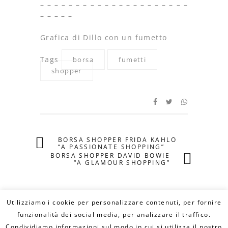
– – – – – – – – – – – – – – – – – – – – –
– – – – –
Grafica di Dillo con un fumetto
Tags
borsa
fumetti
shopper
BORSA SHOPPER FRIDA KAHLO
“A PASSIONATE SHOPPING”
BORSA SHOPPER DAVID BOWIE
“A GLAMOUR SHOPPING”
Utilizziamo i cookie per personalizzare contenuti, per fornire
funzionalità dei social media, per analizzare il traffico.
Condividiamo informazioni sul modo in cui si utilizza il nostro