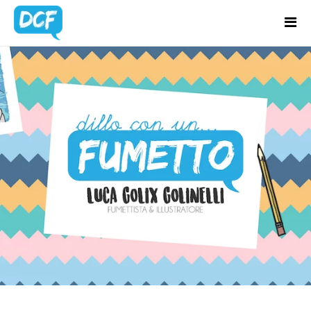
Home
Chi Sono
Regali Creativi
Lavora con me
Portfolio
Blog
Contatti