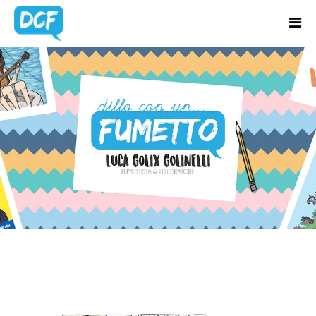
Home
Chi Sono
RACCONTAMI-
Regali Creativi
UNIDEA17
Lavora con me
Portfolio
Blog
Contatti