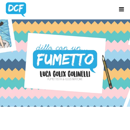
Home
Chi Sono
LUCA-GOLIX-
Regali Creativi
GOLINELLI-
Lavora con me
COLORI
Portfolio
Blog
Contatti