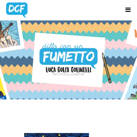
Home
Chi Sono
LOCANDINE A
Regali Creativi
FUMETTI
Lavora con me
Portfolio
Blog
Contatti