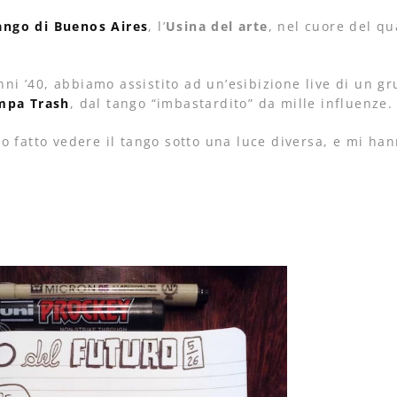
Tango di Buenos Aires
, l’
Usina del arte
, nel cuore del qu
anni ’40, abbiamo assistito ad un’esibizione live di un g
mpa Trash
, dal tango “imbastardito” da mille influenze.
 fatto vedere il tango sotto una luce diversa, e mi ha