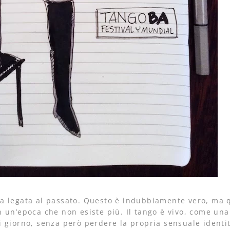
 legata al passato. Questo è indubbiamente vero, ma 
 un’epoca che non esiste più. Il tango è vivo, come una
 giorno, senza però perdere la propria sensuale identi