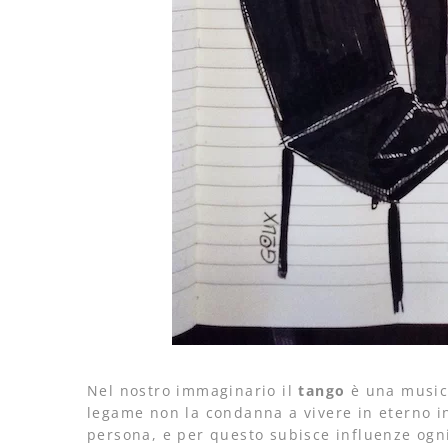
Nel nostro immaginario il
tango
è una musica
legame non la condanna a vivere in eterno in
persona, e per questo subisce influenze ogni