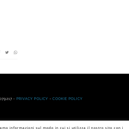
7079217 -
PRIVACY POLICY
-
COOKIE POLICY
amo informazioni sul modo in cui si utilizza il nostro sito con i