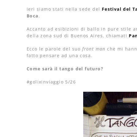
Ieri siamo stati nella sede del
Festival del 
Boca
.
Accanto ad esibizioni di ballo in pure stile 
della zona sud di Buenos Aires, chiamati
Pa
Ecco le parole del suo
front man
che mi hanno
fatto pensare ad una cosa.
Come sarà il tango del futuro?
#golixinviaggio 5/26