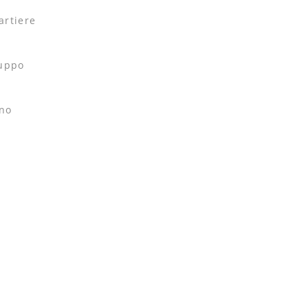
artiere
ruppo
nno