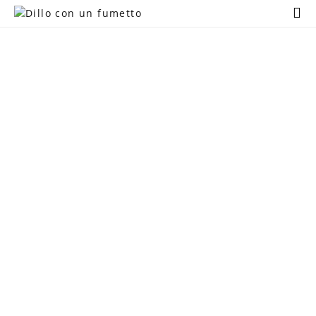
Home
TAG:
SETTIMO
Chi Sono
CIELO
Regali Creativi
Lavora con me
Portfolio
Blog
Contatti