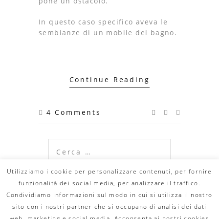
pone un ostacolo.
In questo caso specifico aveva le
sembianze di un mobile del bagno.
Continue Reading
4 Comments
Ricerca
per:
Utilizziamo i cookie per personalizzare contenuti, per fornire
funzionalità dei social media, per analizzare il traffico.
Condividiamo informazioni sul modo in cui si utilizza il nostro
© Copyright 2020 DILLO CON UN FUMETTO. All
Rights Reserved - MAIL:
info@dilloconunfumetto.it
-
sito con i nostri partner che si occupano di analisi dei dati
TEL: 339.7079217 -
PRIVACY POLICY
-
COOKIE
POLICY
web, marketing e social media. Acconsenta ai nostri cookies