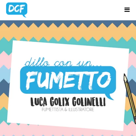
Home
Chi Sono
TAG:
Regali Creativi
PORTOGALLO
Lavora con me
Portfolio
Blog
Contatti