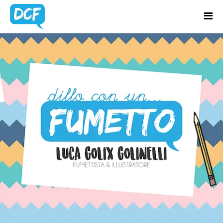
Home
Chi Sono
TAG:
LA VITA
Regali Creativi
Lavora con me
Portfolio
Blog
Contatti