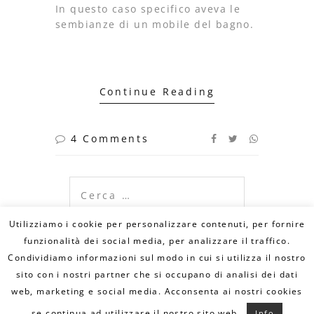
In questo caso specifico aveva le
sembianze di un mobile del bagno.
Continue Reading
4 Comments
Ricerca
per:
Utilizziamo i cookie per personalizzare contenuti, per fornire
funzionalità dei social media, per analizzare il traffico.
Condividiamo informazioni sul modo in cui si utilizza il nostro
© Copyright 2020 DILLO CON UN FUMETTO. All
Rights Reserved - MAIL:
sito con i nostri partner che si occupano di analisi dei dati
info@dilloconunfumetto.it
- TEL: 339.7079217 -
PRIVACY POLICY
-
COOKIE POLICY
web, marketing e social media. Acconsenta ai nostri cookies
se continua ad utilizzare il nostro sito web.
Info