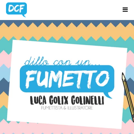
Home
Chi Sono
TAG:
LA SIG.RA
Regali Creativi
SENZADUBBI
Lavora con me
Portfolio
Blog
Contatti