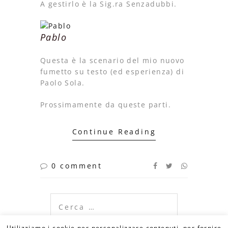
A gestirlo è la Sig.ra Senzadubbi.
Pablo
Questa è la scenario del mio nuovo
fumetto su testo (ed esperienza) di
Paolo Sola.
Prossimamente da queste parti.
Continue Reading
0 comment
Ricerca
per:
Utilizziamo i cookie per personalizzare contenuti, per fornire