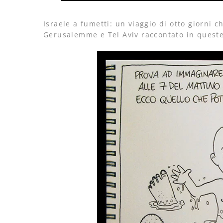
Israele a fumetti: un viaggio di otto giorni c
Gerusalemme e Tel Aviv raccontato in queste