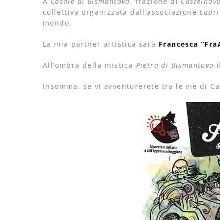
A
Casale di Bismantova
, frazione di
Castelnovo
collettiva organizzata dall’associazione
Ladri
mondo.
La mia partner artistica sarà
Francesca “Fra
All’ombra della mistica
Pietra di Bismantova
i
Insomma, se vi avventurerete tra le vie di Ca