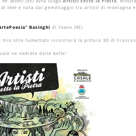
 ne’ Monti (RE)
avrà luogo
Artisti sotto la Pietra
, mostr
 di Idee
e nata dal gemellaggio tra artisti di montagna e
ArtePoesia” Basinghi
di
Toano (RE)
.
l mio stile fumettato incontrerà la pittura 3D di Frances
sale ne vedrete delle belle!