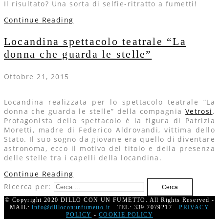
Il risultato? Una sorta di selfie-ritratto a fumetti!
Continue Reading
Locandina spettacolo teatrale “La
donna che guarda le stelle”
Ottobre 21, 2015
Locandina realizzata per lo spettacolo teatrale “La
donna che guarda le stelle” della compagnia
Vetrosi
.
Protagonista dello spettacolo è la figura di Patrizia
Moretti, madre di Federico Aldrovandi, vittima dello
Stato. Il suo sogno da giovane era quello di diventare
astronoma, ecco il motivo del titolo e della presenza
delle stelle tra i capelli della locandina.
Continue Reading
Ricerca per:
© Copyright 2020 DILLO CON UN FUMETTO. All Rights Reserved -
MAIL:
info@dilloconunfumetto.it
- TEL: 339.7079217 -
PRIVACY
POLICY
-
COOKIE POLICY