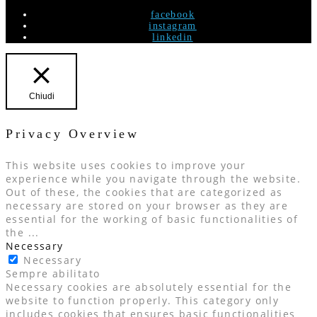
facebook
instagram
linkedin
Chiudi
Privacy Overview
This website uses cookies to improve your
experience while you navigate through the website.
Out of these, the cookies that are categorized as
necessary are stored on your browser as they are
essential for the working of basic functionalities of
the
...
Necessary
Necessary
Sempre abilitato
Necessary cookies are absolutely essential for the
website to function properly. This category only
includes cookies that ensures basic functionalities