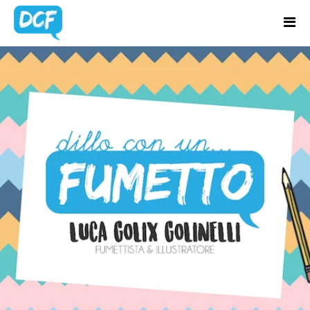
Home
Chi Sono
CATEGORIA:
Regali Creativi
TAZZE
Lavora con me
Portfolio
Blog
Contatti