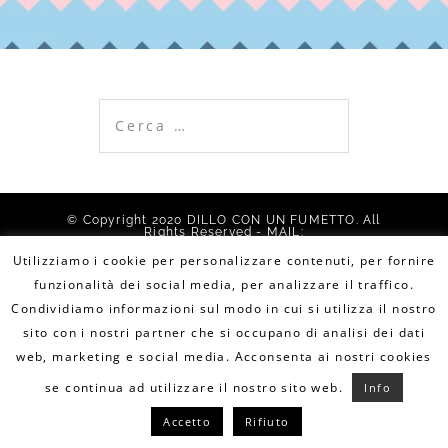
Ricerca
per:
© Copyright 2020 DILLO CON UN FUMETTO. All
Rights Reserved - MAIL:
info@dilloconunfumetto.it
- TEL: 339.7079217 -
PRIVACY POLICY
-
COOKIE POLICY
Utilizziamo i cookie per personalizzare contenuti, per fornire
funzionalità dei social media, per analizzare il traffico.
Condividiamo informazioni sul modo in cui si utilizza il nostro
sito con i nostri partner che si occupano di analisi dei dati
web, marketing e social media. Acconsenta ai nostri cookies
se continua ad utilizzare il nostro sito web.
Info
Accetto
Rifiuto