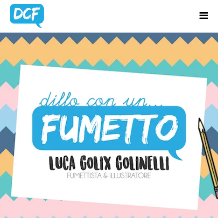
Home
Chi Sono
CATEGORIA:
Regali Creativi
QUADRI
Lavora con me
Portfolio
Blog
Contatti