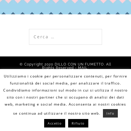
Ricerca
per:
© Copyright 2020 DILLO CON UN FUMETTO. All
Rights Reserved - MAIL:
info@dilloconunfumetto.it
- TEL: 339.7079217 -
PRIVACY POLICY
-
COOKIE POLICY
Utilizziamo i cookie per personalizzare contenuti, per fornire
funzionalità dei social media, per analizzare il traffico.
Condividiamo informazioni sul modo in cui si utilizza il nostro
sito con i nostri partner che si occupano di analisi dei dati
web, marketing e social media. Acconsenta ai nostri cookies
se continua ad utilizzare il nostro sito web.
Info
Accetto
Rifiuto